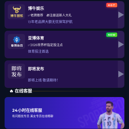
HOT
博牛娱乐
▶
✅老牌推荐 
🎁注册送新人大礼
13年老品牌大额无忧保驾护航
NEW
亚博体育
▶
✅2026世界杯指定投注点
体育投注首选
即将发布
▶
即将上线 敬请期待！
🔥 在线客服
24小时在线客服
有问题找专员 美女专员在线畅聊