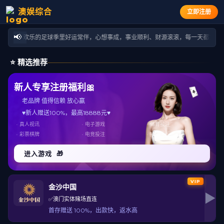
澳娱综合
立即注册
📢
充满热血与欢乐的足球季里好运常伴，心想事成，事业顺利、财源滚滚，每一天都充满
⭐ 精选推荐
新人专享注册福利🎀
老品牌 值得信赖 放心赢
♥️新人赠送100%，最高18888元♥️
·
真人视讯
·
电子游戏
·
体育投注
·
彩票棋牌
·
电竞投注
·
捕鱼娱乐
进入游戏
🎁
VIP
金沙中国
▶
✅澳门实体赌场直连
首存赠送 100%，出款快，返水高